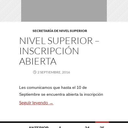
SECRETARÍA DE NIVEL SUPERIOR
NIVEL SUPERIOR –
INSCRIPCIÓN
ABIERTA
2 SEPTIEMBRE, 2016
Les comunicamos que hasta el 10 de
Septiembre se encuentra abierta la inscripción
NIVEL SUPERIOR – Inscripción Abierta
Seguir leyendo
→
Ir
← ANTERIOR
1
…
24
25