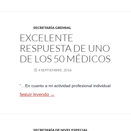
SECRETARÍA GREMIAL
EXCELENTE
RESPUESTA DE UNO
DE LOS 50 MÉDICOS
4 SEPTIEMBRE, 2016
“…En cuanto a mi actividad profesional individual
Excelente respuesta de uno de los 50 mé
Seguir leyendo
→
SECRETARÍA DE NIVEL ESPECIAL
,