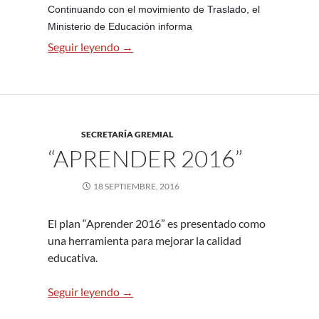
Continuando con el movimiento de Traslado, el
Ministerio de Educación informa
Traslados IPE- Escalafones y Vacantes.
Seguir leyendo
→
SECRETARÍA GREMIAL
“APRENDER 2016”
18 SEPTIEMBRE, 2016
El plan “Aprender 2016” es presentado como
una herramienta para mejorar la calidad
educativa.
“Aprender 2016”
Seguir leyendo
→