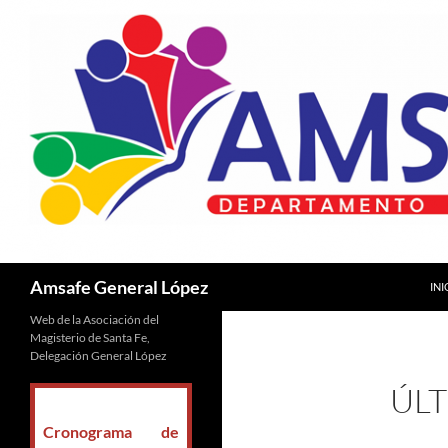
SAL
Buscar
Amsafe General López
INI
Web de la Asociación del
Magisterio de Santa Fe,
Delegación General López
ÚLT
Cronograma de