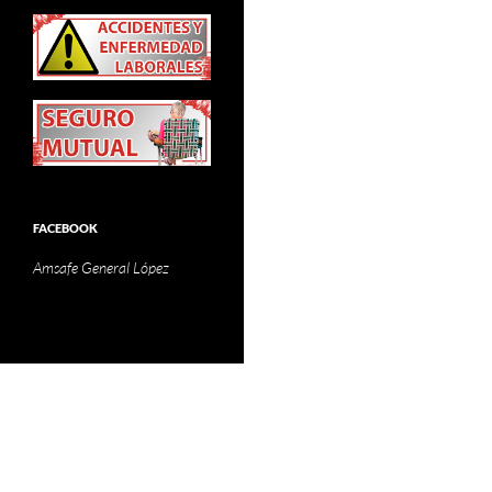
FACEBOOK
Amsafe General López