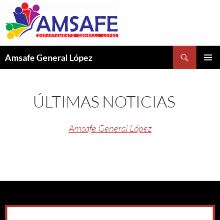
Buscar
Amsafe General López
SALTAR
MENÚ
AL
PRINCI
CONTENIDO
ÚLTIMAS NOTICIAS
Amsafe General López